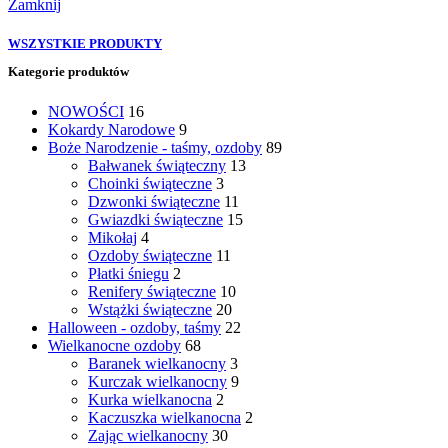
Zamknij
WSZYSTKIE PRODUKTY
Kategorie produktów
NOWOŚCI
16
Kokardy Narodowe
9
Boże Narodzenie - taśmy, ozdoby
89
Bałwanek świąteczny
13
Choinki świąteczne
3
Dzwonki świąteczne
11
Gwiazdki świąteczne
15
Mikołaj
4
Ozdoby świąteczne
11
Płatki śniegu
2
Renifery świąteczne
10
Wstążki świąteczne
20
Halloween - ozdoby, taśmy
22
Wielkanocne ozdoby
68
Baranek wielkanocny
3
Kurczak wielkanocny
9
Kurka wielkanocna
2
Kaczuszka wielkanocna
2
Zając wielkanocny
30