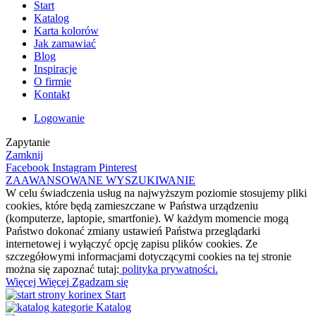
Start
Katalog
Karta kolorów
Jak zamawiać
Blog
Inspiracje
O firmie
Kontakt
Logowanie
Zapytanie
Zamknij
Facebook
Instagram
Pinterest
ZAAWANSOWANE WYSZUKIWANIE
W celu świadczenia usług na najwyższym poziomie stosujemy pliki
cookies, które będą zamieszczane w Państwa urządzeniu
(komputerze, laptopie, smartfonie). W każdym momencie mogą
Państwo dokonać zmiany ustawień Państwa przeglądarki
internetowej i wyłączyć opcję zapisu plików cookies. Ze
szczegółowymi informacjami dotyczącymi cookies na tej stronie
można się zapoznać tutaj:
polityka prywatności.
Więcej
Więcej
Zgadzam się
Start
Katalog