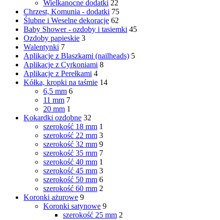
Wielkanocne dodatki
22
Chrzest, Komunia - dodatki
75
Ślubne i Weselne dekoracje
62
Baby Shower - ozdoby i tasiemki
45
Ozdoby papieskie
3
Walentynki
7
Aplikacje z Blaszkami (nailheads)
5
Aplikacje z Cyrkoniami
8
Aplikacje z Perełkami
4
Kółka, kropki na taśmie
14
6,5 mm
6
11 mm
7
20 mm
1
Kokardki ozdobne
32
szerokość 18 mm
1
szerokość 22 mm
3
szerokość 32 mm
9
szerokość 35 mm
7
szerokość 40 mm
1
szerokość 45 mm
3
szerokość 50 mm
6
szerokość 60 mm
2
Koronki ażurowe
9
Koronki satynowe
9
szerokość 25 mm
2