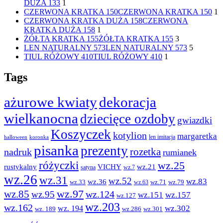
DUŻA 133
1
CZERWONA KRATKA 150
CZERWONA KRATKA 150
1
CZERWONA KRATKA DUŻA 158
CZERWONA
KRATKA DUŻA 158
1
ŻÓŁTA KRATKA 155
ŻÓŁTA KRATKA 155
3
LEN NATURALNY 573
LEN NATURALNY 573
5
TIUL RÓŻOWY 410
TIUL RÓŻOWY 410
1
Tags
ażurowe kwiaty
dekoracja
wielkanocna
dziecięce ozdoby
gwiazdki
Koszyczek
kotylion
margaretka
len imitacja
halloween
koronka
pisanka
prezenty
rozetka
nadruk
rumianek
różyczki
wz.25
rustykalny
VICHY
wz.21
satyna
wz.7
wz.26
wz.31
wz.52
wz.83
wz.36
wz.33
wz.71
wz.79
wz.63
wz.97
wz.85
wz.124
wz.95
wz.151
wz.157
wz.127
wz.203
wz.162
wz.302
wz. 194
wz. 189
wz.286
wz.301