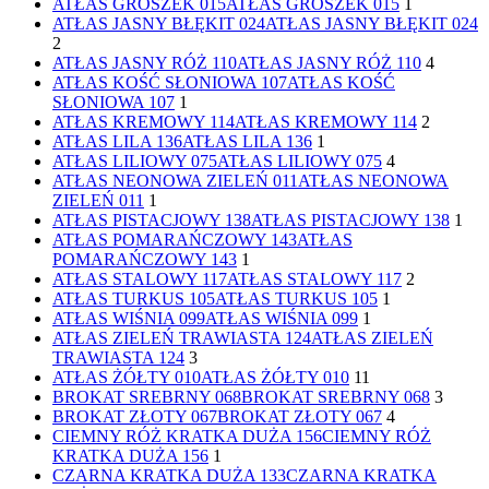
ATŁAS GROSZEK 015
ATŁAS GROSZEK 015
1
ATŁAS JASNY BŁĘKIT 024
ATŁAS JASNY BŁĘKIT 024
2
ATŁAS JASNY RÓŻ 110
ATŁAS JASNY RÓŻ 110
4
ATŁAS KOŚĆ SŁONIOWA 107
ATŁAS KOŚĆ
SŁONIOWA 107
1
ATŁAS KREMOWY 114
ATŁAS KREMOWY 114
2
ATŁAS LILA 136
ATŁAS LILA 136
1
ATŁAS LILIOWY 075
ATŁAS LILIOWY 075
4
ATŁAS NEONOWA ZIELEŃ 011
ATŁAS NEONOWA
ZIELEŃ 011
1
ATŁAS PISTACJOWY 138
ATŁAS PISTACJOWY 138
1
ATŁAS POMARAŃCZOWY 143
ATŁAS
POMARAŃCZOWY 143
1
ATŁAS STALOWY 117
ATŁAS STALOWY 117
2
ATŁAS TURKUS 105
ATŁAS TURKUS 105
1
ATŁAS WIŚNIA 099
ATŁAS WIŚNIA 099
1
ATŁAS ZIELEŃ TRAWIASTA 124
ATŁAS ZIELEŃ
TRAWIASTA 124
3
ATŁAS ŻÓŁTY 010
ATŁAS ŻÓŁTY 010
11
BROKAT SREBRNY 068
BROKAT SREBRNY 068
3
BROKAT ZŁOTY 067
BROKAT ZŁOTY 067
4
CIEMNY RÓŻ KRATKA DUŻA 156
CIEMNY RÓŻ
KRATKA DUŻA 156
1
CZARNA KRATKA DUŻA 133
CZARNA KRATKA