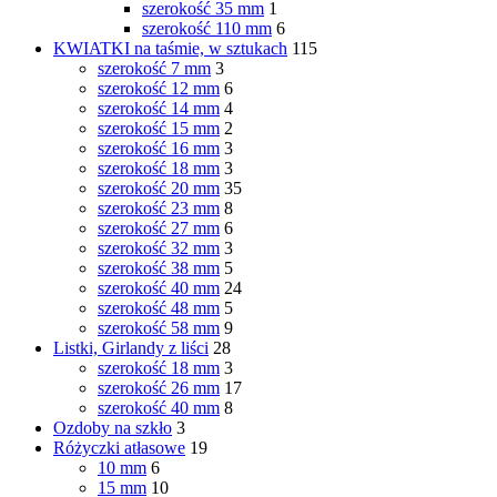
szerokość 35 mm
1
szerokość 110 mm
6
KWIATKI na taśmie, w sztukach
115
szerokość 7 mm
3
szerokość 12 mm
6
szerokość 14 mm
4
szerokość 15 mm
2
szerokość 16 mm
3
szerokość 18 mm
3
szerokość 20 mm
35
szerokość 23 mm
8
szerokość 27 mm
6
szerokość 32 mm
3
szerokość 38 mm
5
szerokość 40 mm
24
szerokość 48 mm
5
szerokość 58 mm
9
Listki, Girlandy z liści
28
szerokość 18 mm
3
szerokość 26 mm
17
szerokość 40 mm
8
Ozdoby na szkło
3
Różyczki atłasowe
19
10 mm
6
15 mm
10