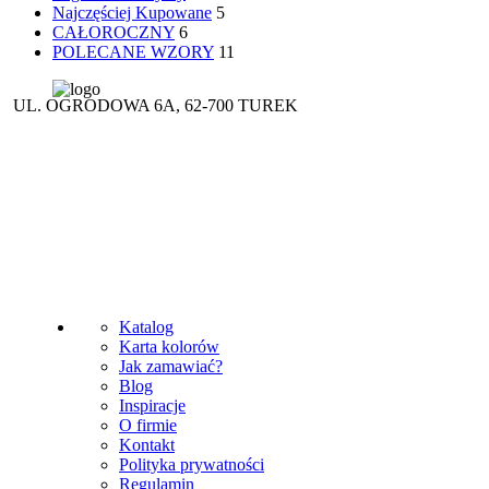
Najczęściej Kupowane
5
CAŁOROCZNY
6
POLECANE WZORY
11
UL. OGRODOWA 6A, 62-700 TUREK
(+48 63) 289 12 50
(+48) 695 556 007
(+48 63) 289 19 49
korinex@korinex.pl
Katalog
Karta kolorów
Jak zamawiać?
Blog
Inspiracje
O firmie
Kontakt
Polityka prywatności
Regulamin