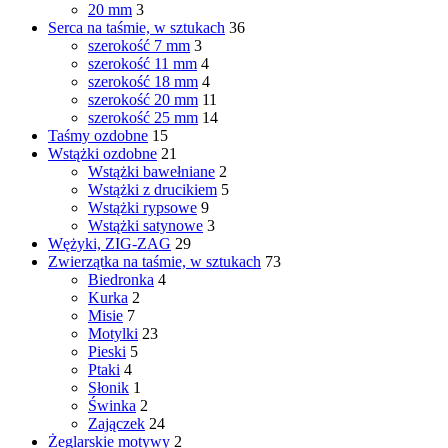
20 mm
3
Serca na taśmie, w sztukach
36
szerokość 7 mm
3
szerokość 11 mm
4
szerokość 18 mm
4
szerokość 20 mm
11
szerokość 25 mm
14
Taśmy ozdobne
15
Wstążki ozdobne
21
Wstążki bawełniane
2
Wstążki z drucikiem
5
Wstążki rypsowe
9
Wstążki satynowe
3
Wężyki, ZIG-ZAG
29
Zwierzątka na taśmie, w sztukach
73
Biedronka
4
Kurka
2
Misie
7
Motylki
23
Pieski
5
Ptaki
4
Słonik
1
Świnka
2
Zajączek
24
Żeglarskie motywy
2