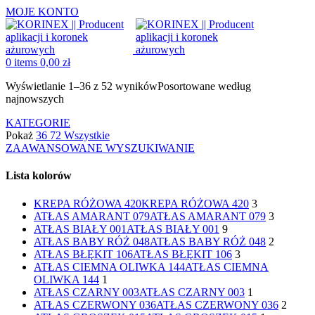
MOJE KONTO
0
items
0,00
zł
Wyświetlanie 1–36 z 52 wyników
Posortowane według
najnowszych
KATEGORIE
Pokaż
36
72
Wszystkie
ZAAWANSOWANE WYSZUKIWANIE
Lista kolorów
KREPA RÓŻOWA 420
KREPA RÓŻOWA 420
3
ATŁAS AMARANT 079
ATŁAS AMARANT 079
3
ATŁAS BIAŁY 001
ATŁAS BIAŁY 001
9
ATŁAS BABY RÓŻ 048
ATŁAS BABY RÓŻ 048
2
ATŁAS BŁĘKIT 106
ATŁAS BŁĘKIT 106
3
ATŁAS CIEMNA OLIWKA 144
ATŁAS CIEMNA
OLIWKA 144
1
ATŁAS CZARNY 003
ATŁAS CZARNY 003
1
ATŁAS CZERWONY 036
ATŁAS CZERWONY 036
2