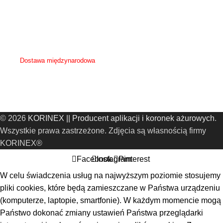
Koszt przesyłki zależy od wielkości zamówienia i zostanie podany przy ustaleniu
szczegółów z klientem.
Możliwość przysłania własnego kuriera po odbiór zamówienia.
Dostawa międzynarodowa
Koszt oraz sposób dostawy zostanie ustalona indywidualnie z klientem.
© 2026
KORINEX || Producent aplikacji i koronek ażurowych
.
Wszystkie prawa zastrzeżone. Zdjęcia są własnością firmy
KORINEX®
Facebook
Instagram
Pinterest
W celu świadczenia usług na najwyższym poziomie stosujemy
pliki cookies, które będą zamieszczane w Państwa urządzeniu
(komputerze, laptopie, smartfonie). W każdym momencie mogą
Państwo dokonać zmiany ustawień Państwa przeglądarki