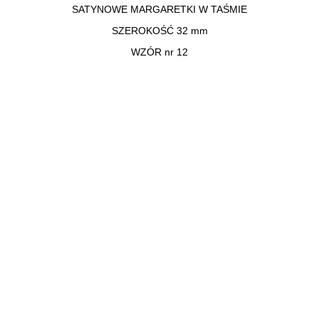
SATYNOWE MARGARETKI W TAŚMIE
SZEROKOŚĆ 32 mm
WZÓR nr 12
UL. OGRODOWA 6A, 62-700 TUREK
(+48 63) 289 12 50
(+48) 695 556 007
(+48 63) 289 19 49
korinex@korinex.pl
Katalog
Karta kolorów