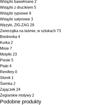
Wstążki bawełniane
2
Wstążki z drucikiem
5
Wstążki rypsowe
9
Wstążki satynowe
3
Wężyki, ZIG-ZAG
29
Zwierzątka na taśmie, w sztukach
73
Biedronka
4
Kurka
2
Misie
7
Motylki
23
Pieski
5
Ptaki
4
Renifery
0
Słonik
1
Świnka
2
Zajączek
24
Żeglarskie motywy
2
Podobne produkty