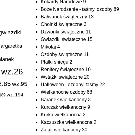
Kokardy Narodowe
9
Boże Narodzenie - taśmy, ozdoby
89
Bałwanek świąteczny
13
Choinki świąteczne
3
gwiazdki
Dzwonki świąteczne
11
Gwiazdki świąteczne
15
argaretka
Mikołaj
4
Ozdoby świąteczne
11
ianek
Płatki śniegu
2
wz.26
Renifery świąteczne
10
5
Wstążki świąteczne
20
z.85
wz.95
Halloween - ozdoby, taśmy
22
Wielkanocne ozdoby
68
wz. 194
189
Baranek wielkanocny
3
Kurczak wielkanocny
9
Kurka wielkanocna
2
Kaczuszka wielkanocna
2
Zając wielkanocny
30