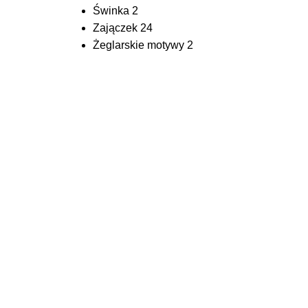
Świnka
2
Zajączek
24
Żeglarskie motywy
2
ować po uzgodnieniu wszystkich szczegółów ( wzór, ilości,
ostawy, rodzaj płatności ) z klientem.
1-10 dni roboczych w zależności od specyfiki i dostępności
h od momentu nadania na terenie Polski trwa 1-2 dni robocze.
icznych czas dostawy jest zależny od kraju dostarczenia i
4 zł brutto) – do 30 kg ( kurier GLS)