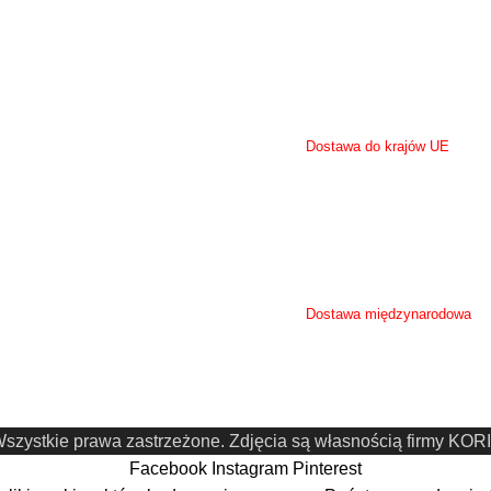
- przedpłata 21,00 zl netto (25,83 zł brutto
- odbiór osobisty w siedzibie firmy ul. Ogr
- możliwość przysłania własnego kuriera p
Zamówienia powyżej kwoty 500 zł net
Dostawa do krajów UE
Wysyłka do krajów UE wysyłane są za poś
Koszt przesyłki zależy od wielkości zamówi
Możliwość przysłania własnego kurie
Dostawa międzynarodowa
Koszt oraz sposób dostawy zostanie ustalo
Wszystkie prawa zastrzeżone. Zdjęcia są własnością firmy K
Facebook
Instagram
Pinterest