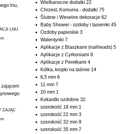
Wielkanocne dodatki
22
Chrzest, Komunia - dodatki
75
Ślubne i Weselne dekoracje
62
Baby Shower - ozdoby i tasiemki
45
ACJI LNU.
Ozdoby papieskie
3
m.
Walentynki
7
Aplikacje z Blaszkami (nailheads)
5
Aplikacje z Cyrkoniami
8
Aplikacje z Perełkami
4
Kółka, kropki na taśmie
14
6,5 mm
6
11 mm
7
20 mm
1
Kokardki ozdobne
32
szerokość 18 mm
1
 ZAJĄC.
szerokość 22 mm
3
m.
szerokość 32 mm
9
szerokość 35 mm
7