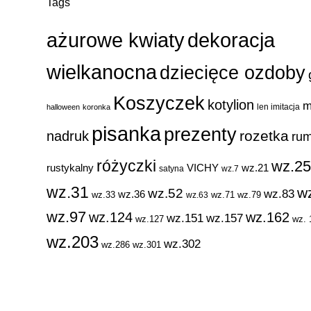
Tags
ażurowe kwiaty
dekoracja
wielkanocna
dziecięce ozdoby
Koszyczek
kotylion
m
len imitacja
halloween
koronka
pisanka
prezenty
rozetka
nadruk
rum
różyczki
wz.2
rustykalny
VICHY
wz.21
satyna
wz.7
wz.31
w
wz.52
wz.83
wz.36
wz.33
wz.71
wz.79
wz.63
wz.97
wz.124
wz.162
wz.151
wz.157
wz.127
wz. 
wz.203
wz.302
wz.286
wz.301