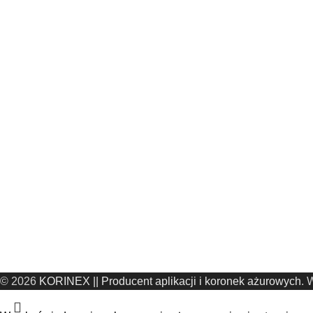
© 2026
KORINEX || Producent aplikacji i koronek ażurowych
. 