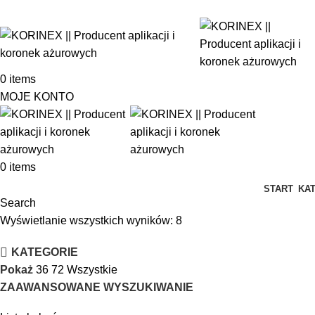
korinex@korinex.pl
+48 63 289 12 50
+48 695 556 007
0
items
MOJE KONTO
0
items
START
KA
Search
Wyświetlanie wszystkich wyników: 8
KATEGORIE
Pokaż
36
72
Wszystkie
ZAAWANSOWANE WYSZUKIWANIE