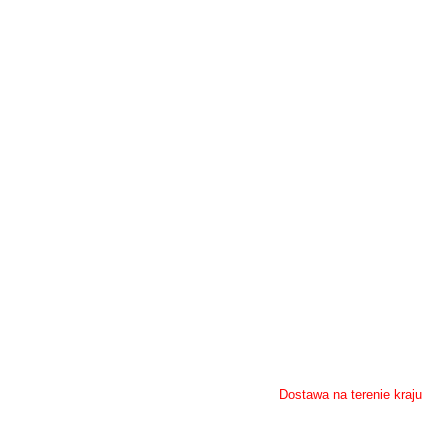
Zamówienia zaczynamy realiz
kolor, tkanina, cena, sposób d
Czas realizacji
zamówienia 
towaru.
Dostawa przesyłek kurierskic
W przypadku przesyłek zagran
przewoźnika.
ności
Dostawa na terenie kraju
- przesyłka pobraniowa 28,00 zł netto (34,4