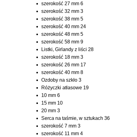
szerokość 27 mm
6
szerokość 32 mm
3
szerokość 38 mm
5
szerokość 40 mm
24
szerokość 48 mm
5
szerokość 58 mm
9
Listki, Girlandy z liści
28
szerokość 18 mm
3
szerokość 26 mm
17
szerokość 40 mm
8
Ozdoby na szkło
3
Różyczki atłasowe
19
10 mm
6
15 mm
10
20 mm
3
Serca na taśmie, w sztukach
36
szerokość 7 mm
3
szerokość 11 mm
4