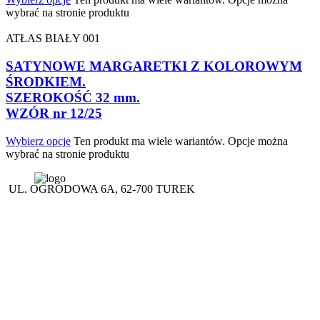
wybrać na stronie produktu
ATŁAS BIAŁY 001
SATYNOWE MARGARETKI Z KOLOROWYM
ŚRODKIEM.
SZEROKOŚĆ 32 mm.
WZÓR nr 12/25
Wybierz opcje
Ten produkt ma wiele wariantów. Opcje można
wybrać na stronie produktu
UL. OGRODOWA 6A, 62-700 TUREK
(+48 63) 289 12 50
(+48) 695 556 007
(+48 63) 289 19 49
korinex@korinex.pl