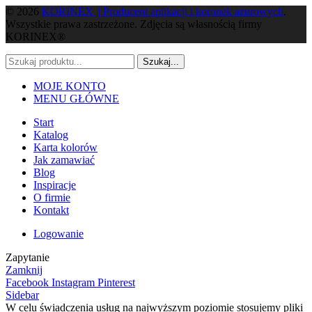
© 2026
KORINEX || Producent aplikacji i koronek ażurowych
.
Wszystkie prawa zastrzeżone. Zdjęcia są własnością firmy
KORINEX®
Szukaj...
MOJE KONTO
MENU GŁÓWNE
Start
Katalog
Karta kolorów
Jak zamawiać
Blog
Inspiracje
O firmie
Kontakt
Logowanie
Zapytanie
Zamknij
Facebook
Instagram
Pinterest
Sidebar
W celu świadczenia usług na najwyższym poziomie stosujemy pliki