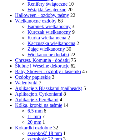
Renifery świąteczne
10
Wstążki świąteczne
20
Halloween - ozdoby, taśmy
22
Wielkanocne ozdoby
68
Baranek wielkanocny
3
Kurczak wielkanocny
9
Kurka wielkanocna
2
Kaczuszka wielkanocna
2
Zając wielkanocny
30
Wielkanocne dodatki
22
Chrzest, Komunia - dodatki
75
Ślubne i Weselne dekoracje
62
Baby Shower - ozdoby i tasiemki
45
Ozdoby papieskie
3
Walentynki
7
Aplikacje z Blaszkami (nailheads)
5
Aplikacje z Cyrkoniami
8
Aplikacje z Perełkami
4
Kółka, kropki na taśmie
14
6,5 mm
6
11 mm
7
20 mm
1
Kokardki ozdobne
32
szerokość 18 mm
1
szerokość 22 mm
3