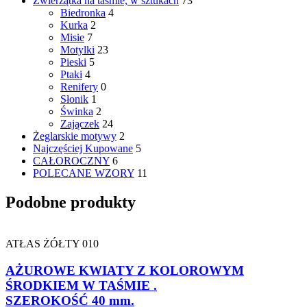
Zwierzątka na taśmie, w sztukach
73
Biedronka
4
Kurka
2
Misie
7
Motylki
23
Pieski
5
Ptaki
4
Renifery
0
Słonik
1
Świnka
2
Zajączek
24
Żeglarskie motywy
2
Najczęściej Kupowane
5
CAŁOROCZNY
6
POLECANE WZORY
11
Podobne produkty
ATŁAS ŻÓŁTY 010
AŻUROWE KWIATY Z KOLOROWYM
ŚRODKIEM W TAŚMIE .
SZEROKOŚĆ 40 mm.