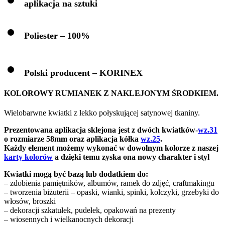
aplikacja na sztuki
Poliester – 100%
Polski producent – KORINEX
KOLOROWY RUMIANEK Z NAKLEJONYM ŚRODKIEM.
Wielobarwne kwiatki z lekko połyskującej satynowej tkaniny.
Prezentowana aplikacja sklejona jest z dwóch kwiatków-
wz.31
o rozmiarze 58mm oraz aplikacja kółka
wz.25
.
Każdy element możemy wykonać w dowolnym kolorze z naszej
karty kolorów
a dzięki temu zyska ona nowy charakter i styl
Kwiatki mogą być bazą lub dodatkiem do:
– zdobienia pamiętników, albumów, ramek do zdjęć, craftmakingu
– tworzenia biżuterii – opaski, wianki, spinki, kolczyki, grzebyki do
włosów, broszki
– dekoracji szkatułek, pudełek, opakowań na prezenty
– wiosennych i wielkanocnych dekoracji