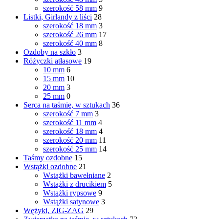
szerokość 58 mm
9
Listki, Girlandy z liści
28
szerokość 18 mm
3
szerokość 26 mm
17
szerokość 40 mm
8
Ozdoby na szkło
3
Różyczki atłasowe
19
10 mm
6
15 mm
10
20 mm
3
25 mm
0
Serca na taśmie, w sztukach
36
szerokość 7 mm
3
szerokość 11 mm
4
szerokość 18 mm
4
szerokość 20 mm
11
szerokość 25 mm
14
Taśmy ozdobne
15
Wstążki ozdobne
21
Wstążki bawełniane
2
Wstążki z drucikiem
5
Wstążki rypsowe
9
Wstążki satynowe
3
Wężyki, ZIG-ZAG
29