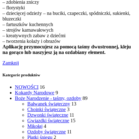
– zdobienia zniczy
– florystyki
– dziecięcej odzieży – na buciki, czapeczki, spódniczki, sukienki,
bluzeczki
– fartuszków kuchennych
– strojów karnawałowych
– kreatywnych zabaw z dziećmi
– tworzenia kolaży i obrazów
Aplikację przymocujesz za pomocą taśmy dwustronnej, kleju
na gorąco lub naszyjesz ją na ozdabiany element.
Zamknij
Kategorie produktów
NOWOŚCI
16
Kokardy Narodowe
9
Boże Narodzenie - taśmy, ozdoby
89
Bałwanek świąteczny
13
Choinki świąteczne
3
Dzwonki świąteczne
11
Gwiazdki świąteczne
15
Mikołaj
4
Ozdoby świąteczne
11
Płatki śniegu
2