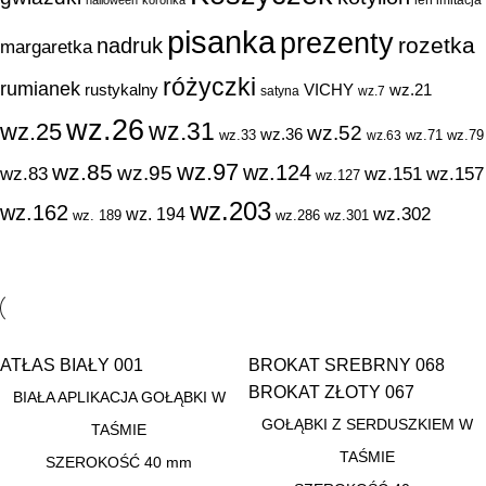
len imitacja
halloween
koronka
pisanka
prezenty
rozetka
nadruk
margaretka
różyczki
rumianek
rustykalny
VICHY
wz.21
satyna
wz.7
wz.26
wz.31
wz.25
wz.52
wz.36
wz.33
wz.71
wz.79
wz.63
wz.97
wz.85
wz.124
wz.95
wz.83
wz.151
wz.157
wz.127
wz.203
wz.162
wz.302
wz. 194
wz. 189
wz.286
wz.301
ATŁAS BIAŁY 001
BROKAT SREBRNY 068
BROKAT ZŁOTY 067
BIAŁA APLIKACJA GOŁĄBKI W
GOŁĄBKI Z SERDUSZKIEM W
TAŚMIE
TAŚMIE
SZEROKOŚĆ 40 mm