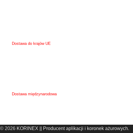
- możliwość przysłania własnego kuriera po odbiór zamówienia - koszt po stronie
kupującego.
Zamówienia powyżej kwoty 500 zł netto (615 zł brutto) na terenie Polski mają
darmową wysyłkę.
Dostawa do krajów UE
Wysyłka do krajów UE wysyłane są za pośrednictwem kuriera GLS lub FedEx.
Koszt przesyłki zależy od wielkości zamówienia i zostanie podany przy ustaleniu
szczegółów z klientem.
Możliwość przysłania własnego kuriera po odbiór zamówienia.
Dostawa międzynarodowa
Koszt oraz sposób dostawy zostanie ustalona indywidualnie z klientem.
© 2026
KORINEX || Producent aplikacji i koronek ażurowych
.