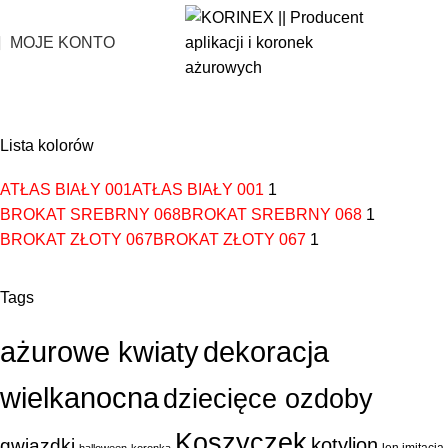
MOJE KONTO
Lista kolorów
ATŁAS BIAŁY 001
ATŁAS BIAŁY 001
1
BROKAT SREBRNY 068
BROKAT SREBRNY 068
1
BROKAT ZŁOTY 067
BROKAT ZŁOTY 067
1
Tags
ażurowe kwiaty
dekoracja
wielkanocna
dziecięce ozdoby
Koszyczek
kotylion
gwiazdki