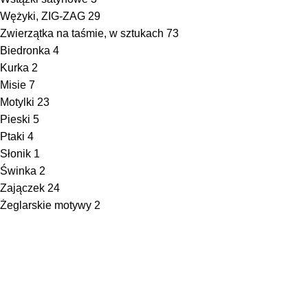
Wężyki, ZIG-ZAG
29
Zwierzątka na taśmie, w sztukach
73
Biedronka
4
Kurka
2
Misie
7
Motylki
23
Pieski
5
Ptaki
4
Słonik
1
Świnka
2
Zajączek
24
Żeglarskie motywy
2
UL. OGRODOWA 6A, 62-700 TUREK
(+48 63) 289 12 50