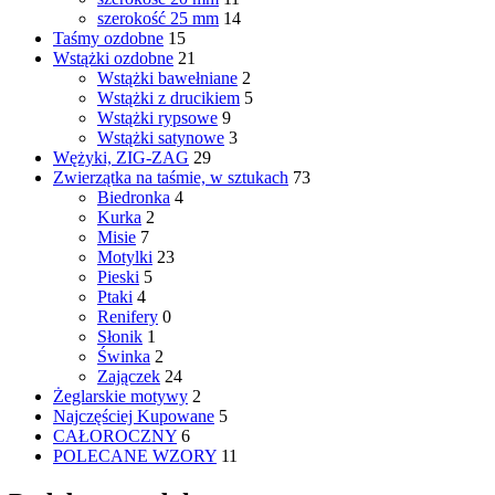
szerokość 25 mm
14
Taśmy ozdobne
15
Wstążki ozdobne
21
Wstążki bawełniane
2
Wstążki z drucikiem
5
Wstążki rypsowe
9
Wstążki satynowe
3
Wężyki, ZIG-ZAG
29
Zwierzątka na taśmie, w sztukach
73
Biedronka
4
Kurka
2
Misie
7
Motylki
23
Pieski
5
Ptaki
4
Renifery
0
Słonik
1
Świnka
2
Zajączek
24
Żeglarskie motywy
2
Najczęściej Kupowane
5
CAŁOROCZNY
6
POLECANE WZORY
11