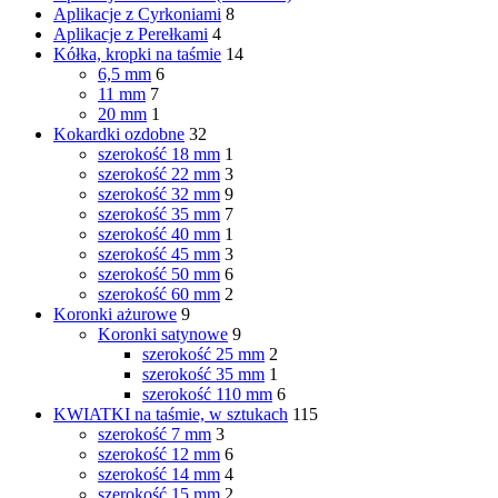
Aplikacje z Cyrkoniami
8
Aplikacje z Perełkami
4
Kółka, kropki na taśmie
14
6,5 mm
6
11 mm
7
20 mm
1
Kokardki ozdobne
32
szerokość 18 mm
1
szerokość 22 mm
3
szerokość 32 mm
9
szerokość 35 mm
7
szerokość 40 mm
1
szerokość 45 mm
3
szerokość 50 mm
6
szerokość 60 mm
2
Koronki ażurowe
9
Koronki satynowe
9
szerokość 25 mm
2
szerokość 35 mm
1
szerokość 110 mm
6
KWIATKI na taśmie, w sztukach
115
szerokość 7 mm
3
szerokość 12 mm
6
szerokość 14 mm
4
szerokość 15 mm
2