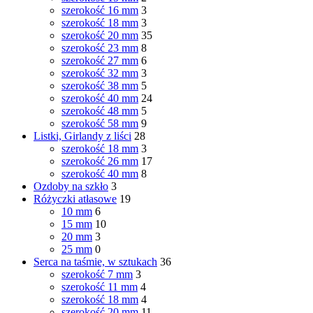
szerokość 16 mm
3
szerokość 18 mm
3
szerokość 20 mm
35
szerokość 23 mm
8
szerokość 27 mm
6
szerokość 32 mm
3
szerokość 38 mm
5
szerokość 40 mm
24
szerokość 48 mm
5
szerokość 58 mm
9
Listki, Girlandy z liści
28
szerokość 18 mm
3
szerokość 26 mm
17
szerokość 40 mm
8
Ozdoby na szkło
3
Różyczki atłasowe
19
10 mm
6
15 mm
10
20 mm
3
25 mm
0
Serca na taśmie, w sztukach
36
szerokość 7 mm
3
szerokość 11 mm
4
szerokość 18 mm
4
szerokość 20 mm
11