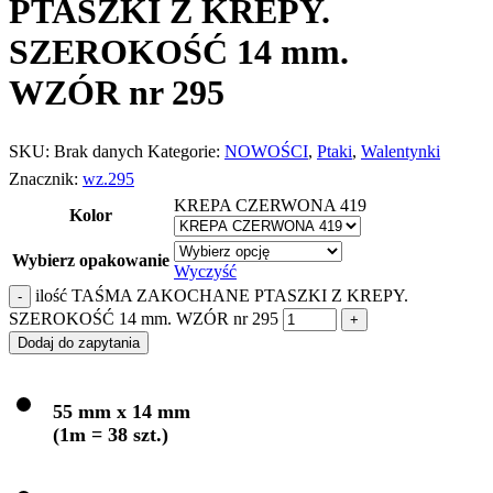
PTASZKI Z KREPY.
SZEROKOŚĆ 14 mm.
WZÓR nr 295
SKU:
Brak danych
Kategorie:
NOWOŚCI
,
Ptaki
,
Walentynki
Znacznik:
wz.295
KREPA CZERWONA 419
Kolor
Wybierz opakowanie
Wyczyść
ilość TAŚMA ZAKOCHANE PTASZKI Z KREPY.
SZEROKOŚĆ 14 mm. WZÓR nr 295
Dodaj do zapytania
55 mm x 14 mm
(1m = 38 szt.)