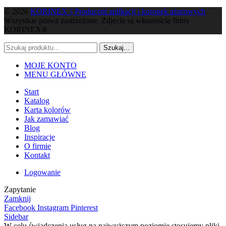
© 2026
KORINEX || Producent aplikacji i koronek ażurowych
.
Wszystkie prawa zastrzeżone. Zdjęcia są własnością firmy
KORINEX®
Szukaj...
MOJE KONTO
MENU GŁÓWNE
Start
Katalog
Karta kolorów
Jak zamawiać
Blog
Inspiracje
O firmie
Kontakt
Logowanie
Zapytanie
Zamknij
Facebook
Instagram
Pinterest
Sidebar
W celu świadczenia usług na najwyższym poziomie stosujemy pliki