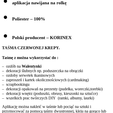
aplikacja nawijana na rolkę
Poliester – 100%
Polski producent – KORINEX
TAŚMA CZERWONEJ KREPY.
Taśmę z można wykorzystać do :
– ozdób na
Walentynki
– dekoracji ślubnych np. poduszeczka na obrączki
– ozdoby serwetek tkaninowych
– zaproszeń i kartek okolicznościowych (cardmaking)
– scrapbookingu
– dekoracji opakowań na prezenty (pudełka, woreczki,torebki)
– dekoracji wnętrz (poduszki, obrusy, kieszonki na sztućce)
– wszelkich prac twórczych DIY (ramki, albumy, laurki)
Aplikację można nakleić w taśmie lub pociąć na sztuki i
przymocować za pomocą taśmy dwustronnej, kleju na gorąco lub