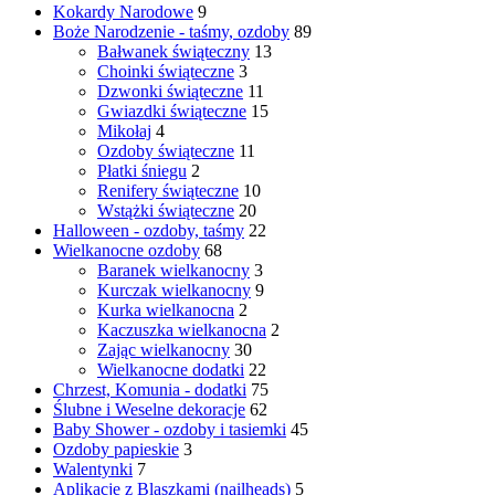
Kokardy Narodowe
9
Boże Narodzenie - taśmy, ozdoby
89
Bałwanek świąteczny
13
Choinki świąteczne
3
Dzwonki świąteczne
11
Gwiazdki świąteczne
15
Mikołaj
4
Ozdoby świąteczne
11
Płatki śniegu
2
Renifery świąteczne
10
Wstążki świąteczne
20
Halloween - ozdoby, taśmy
22
Wielkanocne ozdoby
68
Baranek wielkanocny
3
Kurczak wielkanocny
9
Kurka wielkanocna
2
Kaczuszka wielkanocna
2
Zając wielkanocny
30
Wielkanocne dodatki
22
Chrzest, Komunia - dodatki
75
Ślubne i Weselne dekoracje
62
Baby Shower - ozdoby i tasiemki
45
Ozdoby papieskie
3
Walentynki
7
Aplikacje z Blaszkami (nailheads)
5