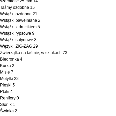
szerokość 25 mm
14
Taśmy ozdobne
15
Wstążki ozdobne
21
Wstążki bawełniane
2
Wstążki z drucikiem
5
Wstążki rypsowe
9
Wstążki satynowe
3
Wężyki, ZIG-ZAG
29
Zwierzątka na taśmie, w sztukach
73
Biedronka
4
Kurka
2
Misie
7
Motylki
23
Pieski
5
Ptaki
4
Renifery
0
Słonik
1
Świnka
2