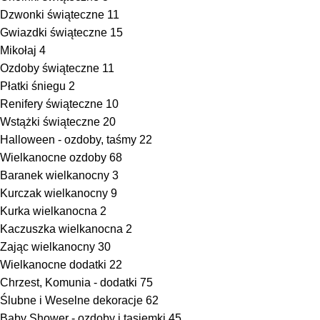
Dzwonki świąteczne
11
Gwiazdki świąteczne
15
Mikołaj
4
Ozdoby świąteczne
11
Płatki śniegu
2
Renifery świąteczne
10
Wstążki świąteczne
20
Halloween - ozdoby, taśmy
22
Wielkanocne ozdoby
68
Baranek wielkanocny
3
Kurczak wielkanocny
9
Kurka wielkanocna
2
Kaczuszka wielkanocna
2
Zając wielkanocny
30
Wielkanocne dodatki
22
Chrzest, Komunia - dodatki
75
Ślubne i Weselne dekoracje
62
Baby Shower - ozdoby i tasiemki
45