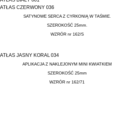
ATŁAS CZERWONY 036
SATYNOWE SERCA Z CYRKONIĄ W TAŚMIE.
SZEROKOŚĆ 25mm.
WZRÓR nr 162/S
ATŁAS JASNY KORAL 034
APLIKACJA Z NAKLEJONYM MINI KWIATKIEM
SZEROKOŚĆ 25mm
WZRÓR nr 162/71
UL. OGRODOWA 6A, 62-700 TUREK
(+48 63) 289 12 50