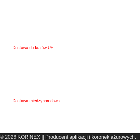
- odbiór osobisty w siedzibie firmy ul. Ogrodowa 6a, 62-700 Turek - 0zl
- możliwość przysłania własnego kuriera po odbiór zamówienia - koszt po stronie
kupującego.
Zamówienia powyżej kwoty 500 zł netto (615 zł brutto) na terenie Polski mają
darmową wysyłkę.
Dostawa do krajów UE
Wysyłka do krajów UE wysyłane są za pośrednictwem kuriera GLS lub FedEx.
Koszt przesyłki zależy od wielkości zamówienia i zostanie podany przy ustaleniu
szczegółów z klientem.
Możliwość przysłania własnego kuriera po odbiór zamówienia.
Dostawa międzynarodowa
Koszt oraz sposób dostawy zostanie ustalona indywidualnie z klientem.
© 2026
KORINEX || Producent aplikacji i koronek ażurowych
.