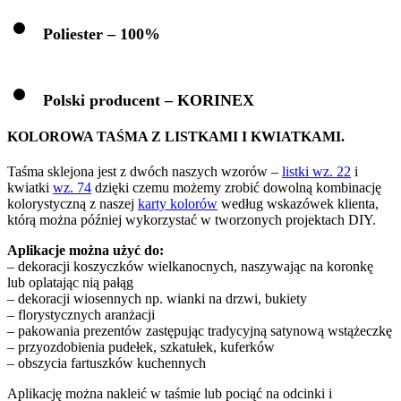
Poliester – 100%
Polski producent – KORINEX
KOLOROWA TAŚMA Z LISTKAMI I KWIATKAMI.
Taśma sklejona jest z dwóch naszych wzorów –
listki wz. 22
i
kwiatki
wz. 74
dzięki czemu możemy zrobić dowolną kombinację
kolorystyczną z naszej
karty kolorów
według wskazówek klienta,
którą można później wykorzystać w tworzonych projektach DIY.
Aplikacje można użyć do:
– dekoracji koszyczków wielkanocnych, naszywając na koronkę
lub oplatając nią pałąg
– dekoracji wiosennych np. wianki na drzwi, bukiety
– florystycznych aranżacji
– pakowania prezentów zastępując tradycyjną satynową wstążeczkę
– przyozdobienia pudełek, szkatułek, kuferków
– obszycia fartuszków kuchennych
Aplikację można nakleić w taśmie lub pociąć na odcinki i