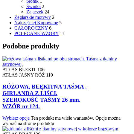
Słonik
1
Świnka
2
Zajączek
24
Żeglarskie motywy
2
Najczęściej Kupowane
5
CAŁOROCZNY
6
POLECANE WZORY
11
Podobne produkty
ATŁAS BŁĘKIT 106
ATŁAS JASNY RÓŻ 110
RÓŻOWA, BŁĘKITNA TAŚMA .
GIRLANDA Z LIŚCI.
SZEROKOŚĆ TAŚMY 26 mm.
WZÓR nr 124.
Wybierz opcje
Ten produkt ma wiele wariantów. Opcje można
wybrać na stronie produktu