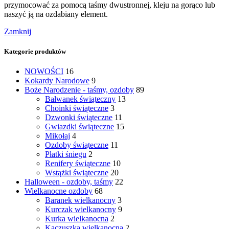
przymocować za pomocą taśmy dwustronnej, kleju na gorąco lub
naszyć ją na ozdabiany element.
Zamknij
Kategorie produktów
NOWOŚCI
16
Kokardy Narodowe
9
Boże Narodzenie - taśmy, ozdoby
89
Bałwanek świąteczny
13
Choinki świąteczne
3
Dzwonki świąteczne
11
Gwiazdki świąteczne
15
Mikołaj
4
Ozdoby świąteczne
11
Płatki śniegu
2
Renifery świąteczne
10
Wstążki świąteczne
20
Halloween - ozdoby, taśmy
22
Wielkanocne ozdoby
68
Baranek wielkanocny
3
Kurczak wielkanocny
9
Kurka wielkanocna
2
Kaczuszka wielkanocna
2