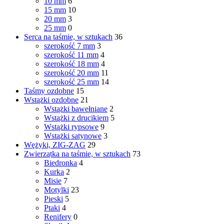
10 mm
6
15 mm
10
20 mm
3
25 mm
0
Serca na taśmie, w sztukach
36
szerokość 7 mm
3
szerokość 11 mm
4
szerokość 18 mm
4
szerokość 20 mm
11
szerokość 25 mm
14
Taśmy ozdobne
15
Wstążki ozdobne
21
Wstążki bawełniane
2
Wstążki z drucikiem
5
Wstążki rypsowe
9
Wstążki satynowe
3
Wężyki, ZIG-ZAG
29
Zwierzątka na taśmie, w sztukach
73
Biedronka
4
Kurka
2
Misie
7
Motylki
23
Pieski
5
Ptaki
4
Renifery
0