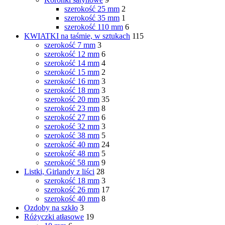
szerokość 25 mm
2
szerokość 35 mm
1
szerokość 110 mm
6
KWIATKI na taśmie, w sztukach
115
szerokość 7 mm
3
szerokość 12 mm
6
szerokość 14 mm
4
szerokość 15 mm
2
szerokość 16 mm
3
szerokość 18 mm
3
szerokość 20 mm
35
szerokość 23 mm
8
szerokość 27 mm
6
szerokość 32 mm
3
szerokość 38 mm
5
szerokość 40 mm
24
szerokość 48 mm
5
szerokość 58 mm
9
Listki, Girlandy z liści
28
szerokość 18 mm
3
szerokość 26 mm
17
szerokość 40 mm
8
Ozdoby na szkło
3
Różyczki atłasowe
19