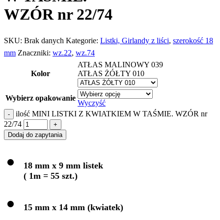
WZÓR nr 22/74
SKU:
Brak danych
Kategorie:
Listki, Girlandy z liści
,
szerokość 18
mm
Znaczniki:
wz.22
,
wz.74
ATŁAS MALINOWY 039
Kolor
ATŁAS ŻÓŁTY 010
Wybierz opakowanie
Wyczyść
ilość MINI LISTKI Z KWIATKIEM W TAŚMIE. WZÓR nr
22/74
Dodaj do zapytania
18 mm x 9 mm listek
( 1m = 55 szt.)
15 mm x 14 mm (kwiatek)