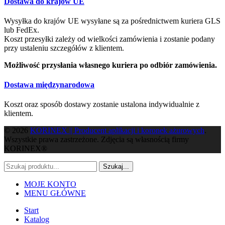
Dostawa do krajów UE
Wysyłka do krajów UE wysyłane są za pośrednictwem kuriera GLS
lub FedEx.
Koszt przesyłki zależy od wielkości zamówienia i zostanie podany
przy ustaleniu szczegółów z klientem.
Możliwość przysłania własnego kuriera po odbiór zamówienia.
Dostawa międzynarodowa
Koszt oraz sposób dostawy zostanie ustalona indywidualnie z
klientem.
© 2026
KORINEX || Producent aplikacji i koronek ażurowych
.
Wszystkie prawa zastrzeżone. Zdjęcia są własnością firmy
KORINEX®
Szukaj...
MOJE KONTO
MENU GŁÓWNE
Start
Katalog