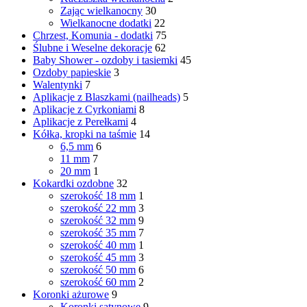
Zając wielkanocny
30
Wielkanocne dodatki
22
Chrzest, Komunia - dodatki
75
Ślubne i Weselne dekoracje
62
Baby Shower - ozdoby i tasiemki
45
Ozdoby papieskie
3
Walentynki
7
Aplikacje z Blaszkami (nailheads)
5
Aplikacje z Cyrkoniami
8
Aplikacje z Perełkami
4
Kółka, kropki na taśmie
14
6,5 mm
6
11 mm
7
20 mm
1
Kokardki ozdobne
32
szerokość 18 mm
1
szerokość 22 mm
3
szerokość 32 mm
9
szerokość 35 mm
7
szerokość 40 mm
1
szerokość 45 mm
3
szerokość 50 mm
6
szerokość 60 mm
2
Koronki ażurowe
9
Koronki satynowe
9