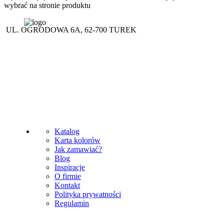
wybrać na stronie produktu
UL. OGRODOWA 6A, 62-700 TUREK
(+48 63) 289 12 50
(+48) 695 556 007
(+48 63) 289 19 49
korinex@korinex.pl
Katalog
Karta kolorów
Jak zamawiać?
Blog
Inspiracje
O firmie
Kontakt
Polityka prywatności
Regulamin