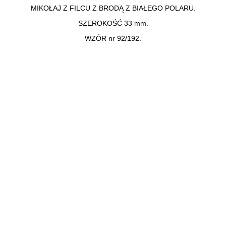
MIKOŁAJ Z FILCU Z BRODĄ Z BIAŁEGO POLARU.
SZEROKOŚĆ 33 mm.
WZÓR nr 92/192.
UL. OGRODOWA 6A, 62-700 TUREK
(+48 63) 289 12 50
(+48) 695 556 007
(+48 63) 289 19 49
korinex@korinex.pl
Katalog
Karta kolorów