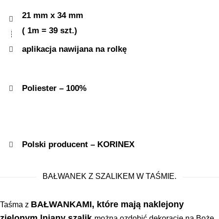
21 mm x 34 mm
( 1m = 39 szt.)
aplikacja nawijana na rolkę
Poliester – 100%
Polski producent – KORINEX
BAŁWANEK Z SZALIKEM W TAŚMIE.
BAŁWANKAMI, które mają naklejony
Taśma z
zielonym lniany szalik
można ozdobić dekoracje na Boże