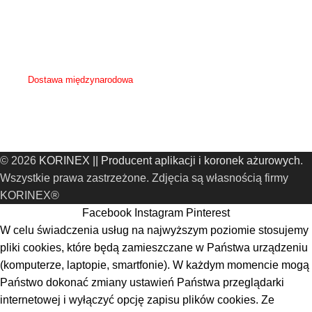
Koszt przesyłki zależy od wielkości zamówienia i zostanie podany przy ustaleniu
szczegółów z klientem.
Możliwość przysłania własnego kuriera po odbiór zamówienia.
Dostawa międzynarodowa
Koszt oraz sposób dostawy zostanie ustalona indywidualnie z klientem.
© 2026
KORINEX || Producent aplikacji i koronek ażurowych
.
Wszystkie prawa zastrzeżone. Zdjęcia są własnością firmy
KORINEX®
Facebook
Instagram
Pinterest
W celu świadczenia usług na najwyższym poziomie stosujemy
pliki cookies, które będą zamieszczane w Państwa urządzeniu
(komputerze, laptopie, smartfonie). W każdym momencie mogą
Państwo dokonać zmiany ustawień Państwa przeglądarki
internetowej i wyłączyć opcję zapisu plików cookies. Ze