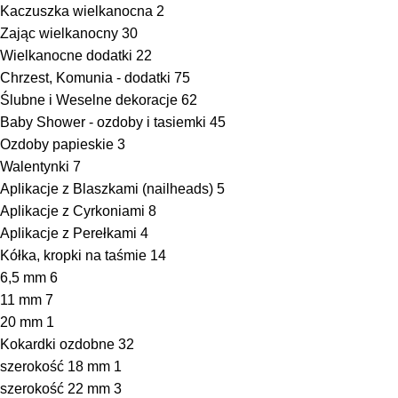
Kaczuszka wielkanocna
2
Zając wielkanocny
30
Wielkanocne dodatki
22
Chrzest, Komunia - dodatki
75
Ślubne i Weselne dekoracje
62
Baby Shower - ozdoby i tasiemki
45
Ozdoby papieskie
3
Walentynki
7
Aplikacje z Blaszkami (nailheads)
5
Aplikacje z Cyrkoniami
8
Aplikacje z Perełkami
4
Kółka, kropki na taśmie
14
6,5 mm
6
11 mm
7
20 mm
1
Kokardki ozdobne
32
szerokość 18 mm
1
szerokość 22 mm
3