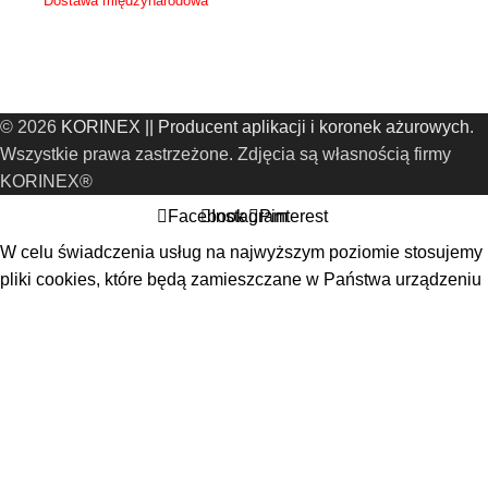
Dostawa międzynarodowa
Koszt oraz sposób dostawy zostanie ustalona indywidualnie z klientem.
© 2026
KORINEX || Producent aplikacji i koronek ażurowych
.
Wszystkie prawa zastrzeżone. Zdjęcia są własnością firmy
KORINEX®
Facebook
Instagram
Pinterest
W celu świadczenia usług na najwyższym poziomie stosujemy
pliki cookies, które będą zamieszczane w Państwa urządzeniu
(komputerze, laptopie, smartfonie). W każdym momencie mogą
Państwo dokonać zmiany ustawień Państwa przeglądarki
internetowej i wyłączyć opcję zapisu plików cookies. Ze
szczegółowymi informacjami dotyczącymi cookies na tej
stronie można się zapoznać tutaj:
polityka prywatności.
Więcej
Zgadzam się
Start