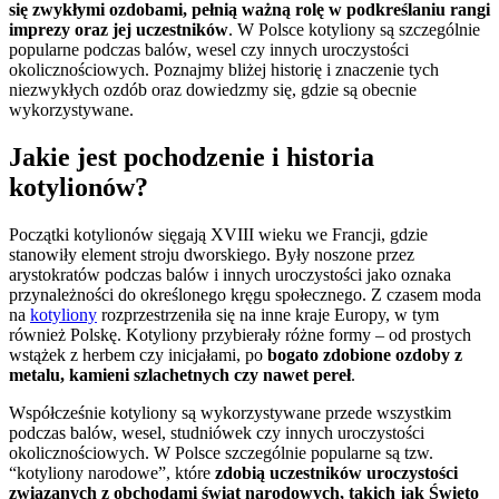
się zwykłymi ozdobami, pełnią ważną rolę w podkreślaniu rangi
imprezy oraz jej uczestników
. W Polsce kotyliony są szczególnie
popularne podczas balów, wesel czy innych uroczystości
okolicznościowych. Poznajmy bliżej historię i znaczenie tych
niezwykłych ozdób oraz dowiedzmy się, gdzie są obecnie
wykorzystywane.
Jakie jest pochodzenie i historia
kotylionów?
Początki kotylionów sięgają XVIII wieku we Francji, gdzie
stanowiły element stroju dworskiego. Były noszone przez
arystokratów podczas balów i innych uroczystości jako oznaka
przynależności do określonego kręgu społecznego. Z czasem moda
na
kotyliony
rozprzestrzeniła się na inne kraje Europy, w tym
również Polskę. Kotyliony przybierały różne formy – od prostych
wstążek z herbem czy inicjałami, po
bogato zdobione ozdoby z
metalu, kamieni szlachetnych czy nawet pereł
.
Współcześnie kotyliony są wykorzystywane przede wszystkim
podczas balów, wesel, studniówek czy innych uroczystości
okolicznościowych. W Polsce szczególnie popularne są tzw.
“kotyliony narodowe”, które
zdobią uczestników uroczystości
związanych z obchodami świąt narodowych, takich jak Święto