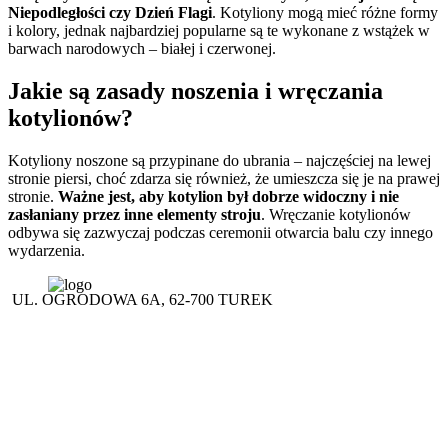
Niepodległości czy Dzień Flagi
. Kotyliony mogą mieć różne formy
i kolory, jednak najbardziej popularne są te wykonane z wstążek w
barwach narodowych – białej i czerwonej.
Jakie są zasady noszenia i wręczania
kotylionów?
Kotyliony noszone są przypinane do ubrania – najczęściej na lewej
stronie piersi, choć zdarza się również, że umieszcza się je na prawej
stronie.
Ważne jest, aby kotylion był dobrze widoczny i nie
zasłaniany przez inne elementy stroju
. Wręczanie kotylionów
odbywa się zazwyczaj podczas ceremonii otwarcia balu czy innego
wydarzenia.
UL. OGRODOWA 6A, 62-700 TUREK
(+48 63) 289 12 50
(+48) 695 556 007
(+48 63) 289 19 49
korinex@korinex.pl