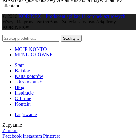
Koszt oraz sposób dostawy zostanie ustalona indywidualnie z
klientem.
© 2026
KORINEX || Producent aplikacji i koronek ażurowych
.
Wszystkie prawa zastrzeżone. Zdjęcia są własnością firmy
KORINEX®
Szukaj...
MOJE KONTO
MENU GŁÓWNE
Start
Katalog
Karta kolorów
Jak zamawiać
Blog
Inspiracje
O firmie
Kontakt
Logowanie
Zapytanie
Zamknij
Facebook
Instagram
Pinterest